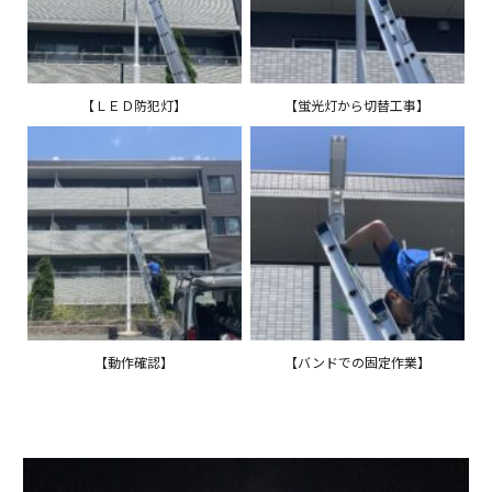
【ＬＥＤ防犯灯】
【蛍光灯から切替工事】
【動作確認】
【バンドでの固定作業】