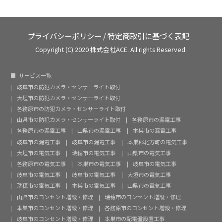
プライバシーポリシー
/
特定商取引に基づく表記
Copyright (C) 2020 株式会社ACE. All rights Reserved.
サービス一覧
岐阜市の防犯カメラ・センサーライト取付
大垣市の防犯カメラ・センサーライト取付
各務原市の防犯カメラ・センサーライト取付
山県市の防犯カメラ・センサーライト取付
各務原市の漏電工事
各務原市の漏電工事
山県市の漏電工事
本巣市の漏電工事
岐阜市の漏電工事
岐阜市の漏電工事
本巣郡北方町の電気工事
大垣市の電気工事
瑞穂市の電気工事
山県市の電気工事
各務原市の電気工事
本巣市の電気工事
岐阜市の電気工事
岐阜市の電気工事
岐阜市の電気工事
大垣市の電気工事
瑞穂市の電気工事
本巣市の電気工事
山県市の電気工事
山県市のコンセント増設・修理
瑞穂市のコンセント増設・修理
本巣市のコンセント増設・修理
各務原市のコンセント増設・修理
岐阜市のコンセント増設・修理
本巣市の配電盤設置工事