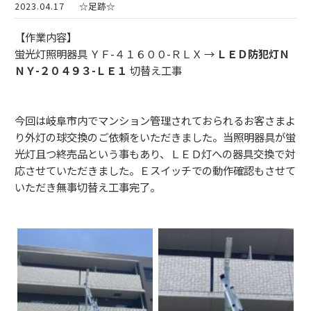
2023.04.17
☆足跡☆
【作業内容】
蛍光灯照明器具 ＹＦ-４１６００-ＲＬＸ →
ＬＥＤ防犯灯Ｎ
ＮＹ-２０４９３-ＬＥ１
切替え工事
今回は岐阜市内でマンション管理されておられるお客さまよ
り外灯の球交換のご依頼をいただきました。当照明器具が蛍
光灯且つ終売品という事もあり、ＬＥＤ灯への器具交換で対
応させていただきました。Ｅスイッチでの動作確認もさせて
いただき無事切替え工事完了。