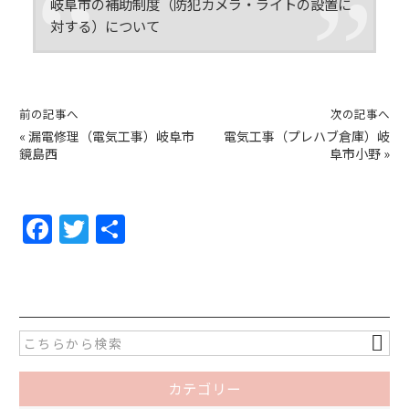
岐阜市の補助制度（防犯カメラ・ライトの設置に
対する）について
前の記事へ
次の記事へ
«
漏電修理（電気工事）岐阜市
電気工事（プレハブ倉庫）岐
鏡島西
阜市小野
»
F
T
共
a
w
有
c
itt
e
er
b
o
カテゴリー
o