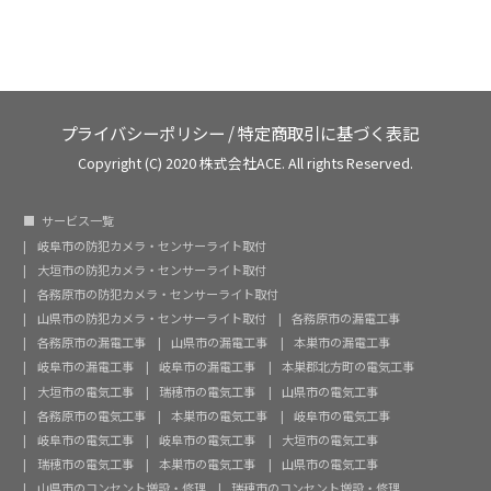
プライバシーポリシー
/
特定商取引に基づく表記
Copyright (C) 2020 株式会社ACE. All rights Reserved.
サービス一覧
岐阜市の防犯カメラ・センサーライト取付
大垣市の防犯カメラ・センサーライト取付
各務原市の防犯カメラ・センサーライト取付
山県市の防犯カメラ・センサーライト取付
各務原市の漏電工事
各務原市の漏電工事
山県市の漏電工事
本巣市の漏電工事
岐阜市の漏電工事
岐阜市の漏電工事
本巣郡北方町の電気工事
大垣市の電気工事
瑞穂市の電気工事
山県市の電気工事
各務原市の電気工事
本巣市の電気工事
岐阜市の電気工事
岐阜市の電気工事
岐阜市の電気工事
大垣市の電気工事
瑞穂市の電気工事
本巣市の電気工事
山県市の電気工事
山県市のコンセント増設・修理
瑞穂市のコンセント増設・修理