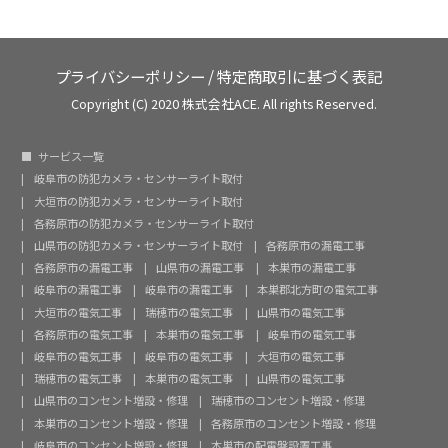
プライバシーポリシー
/
特定商取引に基づく表記
Copyright (C) 2020 株式会社ACE. All rights Reserved.
サービス一覧
岐阜市の防犯カメラ・センサーライト取付
大垣市の防犯カメラ・センサーライト取付
各務原市の防犯カメラ・センサーライト取付
山県市の防犯カメラ・センサーライト取付
各務原市の漏電工事
各務原市の漏電工事
山県市の漏電工事
本巣市の漏電工事
岐阜市の漏電工事
岐阜市の漏電工事
本巣郡北方町の電気工事
大垣市の電気工事
瑞穂市の電気工事
山県市の電気工事
各務原市の電気工事
本巣市の電気工事
岐阜市の電気工事
岐阜市の電気工事
岐阜市の電気工事
大垣市の電気工事
瑞穂市の電気工事
本巣市の電気工事
山県市の電気工事
山県市のコンセント増設・修理
瑞穂市のコンセント増設・修理
本巣市のコンセント増設・修理
各務原市のコンセント増設・修理
岐阜市のコンセント増設・修理
本巣市の配電盤設置工事