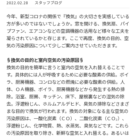
2022.02.28
スタッフブログ
今年、新型コロナの関係で『換気』の大切さを実感している
方が多いのではないでしょうか。窓を開ける、換気扇、パイ
プファン、エアコンなどの空調機器の活用など様々な工夫を
凝らされているかと存じます。ここで再度、換気の目的、空
気の汚染原因について少しご案内させていただきます。
§換気の目的と室内空気の汚染原因§
換気の目的を簡単に言うと室内の空気を入れ替えることで
す。具体的には人が呼吸するために必要な酸素の供給。ボイ
ラ、厨房機器、コンロなどの燃焼に必要な酸素の供給。人
体、ＯＡ機器、ボイラ、厨房機器などから発生する熱の排
除。浴室、厨房、キッチン、床下、屋根裏などの湿気の除
去。浮遊粉じん、ホルムアルデヒド、臭気の排除などさまざ
まな目的で換気が行われます。換気の対象になる主な空気の
汚染原因は、一酸化炭素（ＣＯ）、二酸化炭素（ＣＯ₂）、
浮遊粉じん、化学物質、熱、水蒸気、臭気などです。これら
の汚染原因を取り除き、新鮮な空気と入れ替える。あるいは