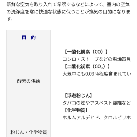
新鮮な空気を取り入れて希釈するなどによって、室内の空気
の洗浄度を常に快適な状態に保つことが換気の目的になりま
す。
目 的
【一酸化炭素（CO）】
コンロ・ストーブなどの燃焼器具の不
【二酸化炭素（CO₂）】
大気中にも0.03％程度含まれている
酸素の供給
【浮遊粉じん】
タバコの煙やアスベスト繊維など、粒
【化学物質】
ホルムアルデヒド、クロルピリホス
粉じん・化学物質