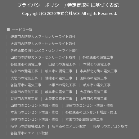
プライバシーポリシー
/
特定商取引に基づく表記
Copyright (C) 2020 株式会社ACE. All rights Reserved.
サービス一覧
岐阜市の防犯カメラ・センサーライト取付
大垣市の防犯カメラ・センサーライト取付
各務原市の防犯カメラ・センサーライト取付
山県市の防犯カメラ・センサーライト取付
各務原市の漏電工事
各務原市の漏電工事
山県市の漏電工事
本巣市の漏電工事
岐阜市の漏電工事
岐阜市の漏電工事
本巣郡北方町の電気工事
大垣市の電気工事
瑞穂市の電気工事
山県市の電気工事
各務原市の電気工事
本巣市の電気工事
岐阜市の電気工事
岐阜市の電気工事
岐阜市の電気工事
大垣市の電気工事
瑞穂市の電気工事
本巣市の電気工事
山県市の電気工事
山県市のコンセント増設・修理
瑞穂市のコンセント増設・修理
本巣市のコンセント増設・修理
各務原市のコンセント増設・修理
岐阜市のコンセント増設・修理
本巣市の配電盤設置工事
岐阜市の防犯機器工事
岐阜市のエアコン取付
岐阜市のエアコン取付
各務原市のエアコン取付