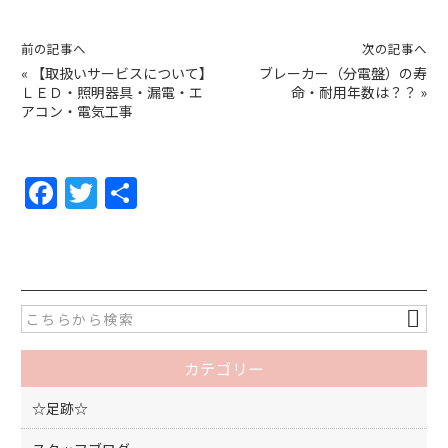
前の記事へ
次の記事へ
«
【取扱いサービスについて】
ブレーカー（分電盤）の寿
ＬＥＤ・照明器具・漏電・エ
命・耐用年数は？？
»
アコン・電気工事
F
T
共
a
w
有
c
itt
e
er
b
o
カテゴリー
o
k
☆足跡☆