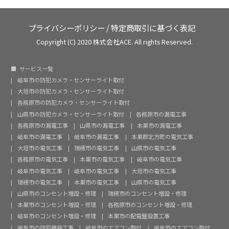
プライバシーポリシー
/
特定商取引に基づく表記
Copyright (C) 2020 株式会社ACE. All rights Reserved.
サービス一覧
岐阜市の防犯カメラ・センサーライト取付
大垣市の防犯カメラ・センサーライト取付
各務原市の防犯カメラ・センサーライト取付
山県市の防犯カメラ・センサーライト取付
各務原市の漏電工事
各務原市の漏電工事
山県市の漏電工事
本巣市の漏電工事
岐阜市の漏電工事
岐阜市の漏電工事
本巣郡北方町の電気工事
大垣市の電気工事
瑞穂市の電気工事
山県市の電気工事
各務原市の電気工事
本巣市の電気工事
岐阜市の電気工事
岐阜市の電気工事
岐阜市の電気工事
大垣市の電気工事
瑞穂市の電気工事
本巣市の電気工事
山県市の電気工事
山県市のコンセント増設・修理
瑞穂市のコンセント増設・修理
本巣市のコンセント増設・修理
各務原市のコンセント増設・修理
岐阜市のコンセント増設・修理
本巣市の配電盤設置工事
岐阜市の防犯機器工事
岐阜市のエアコン取付
岐阜市のエアコン取付