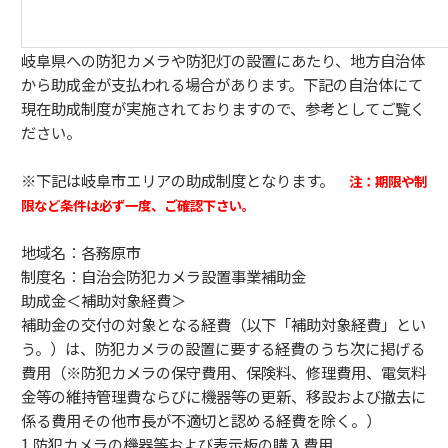
岐阜県への防犯カメラや防犯灯の設置にあたり、地方自治体
から助成金が支払われる場合があります。下記の自治体にて
現在助成制度が実施されておりますので、参考としてご覧く
ださい。
※下記は岐阜市エリアの助成制度となります。
注：期限や制
限など条件は必ず一度、ご確認下さい。
地域名：各務原市
制度名：自治会防犯カメラ設置事業補助金
助成金＜補助対象経費＞
補助金の交付の対象となる経費（以下「補助対象経費」とい
う。）は、防犯カメラの設置に要する経費のうち次に掲げる
費用（※防犯カメラの保守費用、保険料、修理費用、電気料
金等の維持管理費ならびに機器等の更新、移設および撤去に
係る費用その他市長が不適切と認める経費を除く。）
1.防犯カメラの機器等および表示板の購入費用