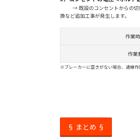
→ 既設のコンセントからの切替（
換など追加工事が発生します。
作業
作業
※ブレーカーに空きがない場合、通線作
§ まとめ §