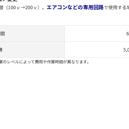
エアコンなどの専用回路
100ｖ→200ｖ）。
で使用する
時間
費
5
業のレベルによって費用や作業時間が異なります。